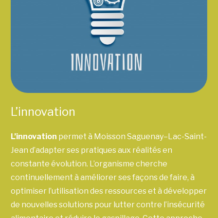
L’innovation
L’innovation
permet à Moisson Saguenay–Lac-Saint-
Jean d’adapter ses pratiques aux réalités en
constante évolution. L’organisme cherche
continuellement à améliorer ses façons de faire, à
optimiser l’utilisation des ressources et à développer
de nouvelles solutions pour lutter contre l’insécurité