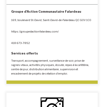
Groupe d'Action Communautaire Falardeau
169, boulevard St-David, Saint-David-de-Falardeau QC G0V 1C0
https://groupedactionfalardeau.com/
418 673-7852
Services offerts
Transport, accompagnement, surveillance de soir, prise de
signes vitaux, activités physiques, écoute, repas à la cafétéria,
centre de jour, distribution alimentaire, supervision et
encadrement de projets de création d'emploi.