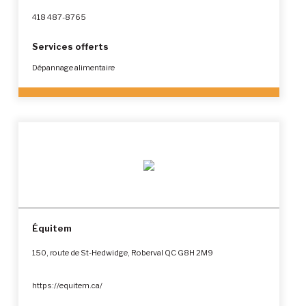
418 487-8765
Services offerts
Dépannage alimentaire
Équitem
150, route de St-Hedwidge, Roberval QC G8H 2M9
https://equitem.ca/