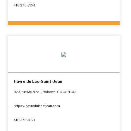
418 275-7241
Hâvre du Lac-Saint-Jean
923, rue Mc Nicoll, Roberval QC G8H 1X2
https://havredulacstjean.com
418 275-8121