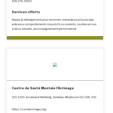
418 276-5802
Services offerts
Repas & hébergement pour hommes, entraide psychosociale,
aide pour comportements impulsifs ou violents, soutien en cas
d’abus sexuels, accompagnement personnalisé.
Centre de Santé Mentale l'Arrimage
310-1230, boulevard Wallberg, Dolbeau-Mistassini QC G8L 1H2
https://csmlarrimage.org/