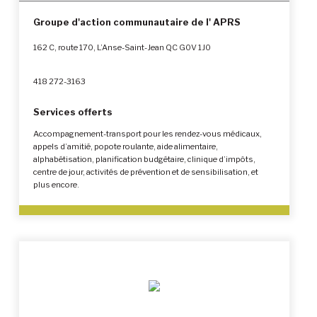
Groupe d'action communautaire de l' APRS
162 C, route 170, L’Anse-Saint-Jean QC G0V 1J0
418 272-3163
Services offerts
Accompagnement-transport pour les rendez-vous médicaux,
appels d’amitié, popote roulante, aide alimentaire,
alphabétisation, planification budgétaire, clinique d’impôts,
centre de jour, activités de prévention et de sensibilisation, et
plus encore.